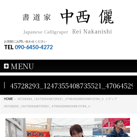
お気軽にお問い合わせください
TEL
090-6450-4272
MENU
45728293_1247355408735521_47064529
HOME
»
45728293_1247355408735521_4706452990049910784_n
メディア
45728293_1247355408735521_4706452990049910784_n