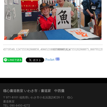
45719549_1247355362068859_4066521885356064768_n
45730388_1247355202068875_86079522976
Pocket
穏心書道教室 いわき市：書道家 中西儷
〒971-8101 福島県いわき市小名浜諏訪町26-11 穏心
書道教室
TEL: 090-6450-4272