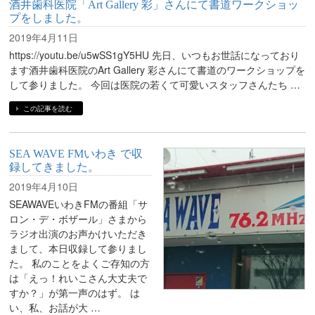
酒井歯科医院「Art Gallery 彩」さんにて書道ワークショッ
プをしました。
2019年4月11日
https://youtu.be/u5wSS1gY5HU 先日、いつもお世話になっており
ます酒井歯科医院のArt Gallery 彩さんにて書道のワークショップを
して参りました。 今回は医院の若くて可愛いスタッフさんたち …
この記事を読む
SEA WAVE FMいわき で収
録してきました。
2019年4月10日
SEAWAVEいわきFMの番組「サ
ロン・デ・ボザール」さまから
ラジオ出演のお声かけいただき
まして、本日収録して参りまし
た。 私のことをよくご存知の方
は「えっ！れいこさん大丈夫で
すか？」が第一声のはず。 は
い、私、お話が大 …