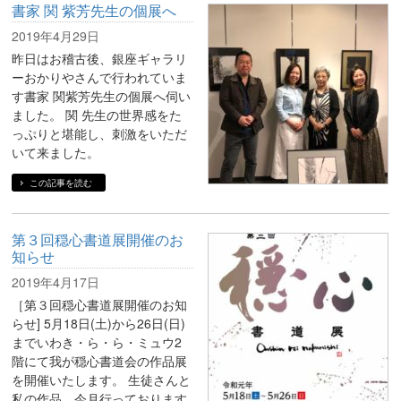
書家 関 紫芳先生の個展へ
2019年4月29日
昨日はお稽古後、銀座ギャラリ
ーおかりやさんで行われていま
す書家 関紫芳先生の個展へ伺い
ました。 関 先生の世界感をた
っぷりと堪能し、刺激をいただ
いて来ました。
この記事を読む
第３回穏心書道展開催のお
知らせ
2019年4月17日
［第３回穏心書道展開催のお知
らせ] 5月18日(土)から26日(日)
までいわき・ら・ら・ミュウ2
階にて我が穏心書道会の作品展
を開催いたします。 生徒さんと
私の作品、今月行っております