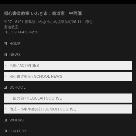
穏心書道教室 いわき市：書道家 中西儷
〒971-8101 福島県いわき市小名浜諏訪町26-11 穏心
書道教室
TEL: 090-6450-4272
HOME
NEWS
活動 / ACTIVITIES
穏心書道教室 / SCHOOL NEWS
SCHOOL
一般の部 / REGULAR COURSE
幼児・小中学生の部 / JUNIOR COURSE
WORKS
GALLERY