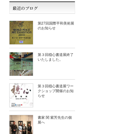
最近のブログ
第27回国際平和美術展
のお知らせ
第３回穏心書道展終了
いたしました。
第３回穏心書道展ワー
クショップ開催のお知
らせ
書家 関 紫芳先生の個
展へ