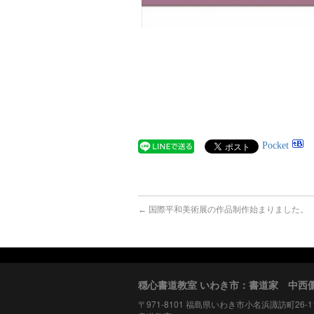
Pocket
←
国際平和美術展の作品制作始まりました。
穏心書道教室 いわき市：書道家 中西
〒971-8101 福島県いわき市小名浜諏訪町26-