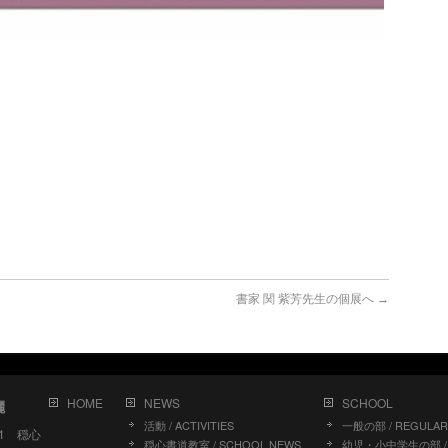
書家 関 紫芳先生の個展へ
→
HOME
NEWS
SCHOOL
儷
活動 / ACTIVITIES
一般の部 / REGULAR
11 穏心
穏心書道教室 / SCHOOL NEWS
幼児・小中学生の部 / J