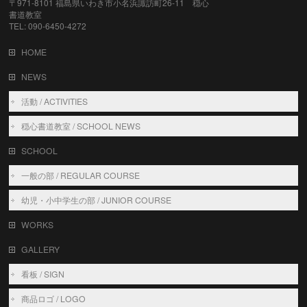
〒971-8101 福島県いわき市小名浜諏訪町26-11 穏心
書道教室
TEL: 090-6450-4272
HOME
NEWS
活動 / ACTIVITIES
穏心書道教室 / SCHOOL NEWS
SCHOOL
一般の部 / REGULAR COURSE
幼児・小中学生の部 / JUNIOR COURSE
WORKS
GALLERY
看板 / SIGN
商品ロゴ / LOGO