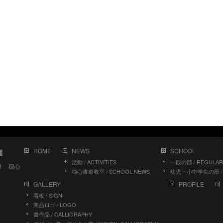
HOME
NEWS
SCHOOL
儷
活動 / ACTIVITIES
一般の部 / REGULAR
11 穏心
穏心書道教室 / SCHOOL NEWS
幼児・小中学生の部 / J
GALLERY
PROFILE
看板 / SIGN
商品ロゴ / LOGO
書作品 / CALLIGRAPHY