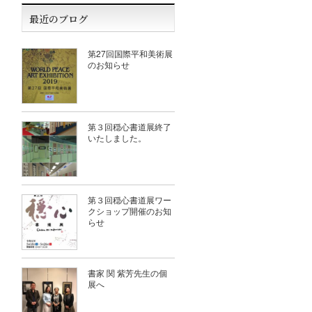
最近のブログ
第27回国際平和美術展
のお知らせ
第３回穏心書道展終了
いたしました。
第３回穏心書道展ワー
クショップ開催のお知
らせ
書家 関 紫芳先生の個
展へ