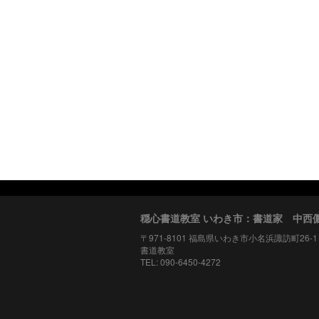
穏心書道教室 いわき市：書道家 中西
〒971-8101 福島県いわき市小名浜諏訪町26-
書道教室
TEL: 090-6450-4272