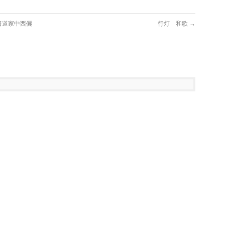
書道家中西儷
行灯 和歌
→