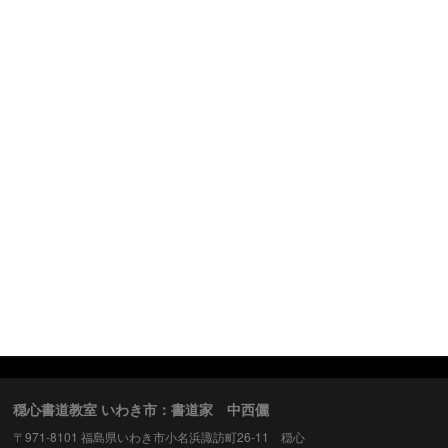
穏心書道教室 いわき市：書道家 中西儷
〒971-8101 福島県いわき市小名浜諏訪町26-11 穏心