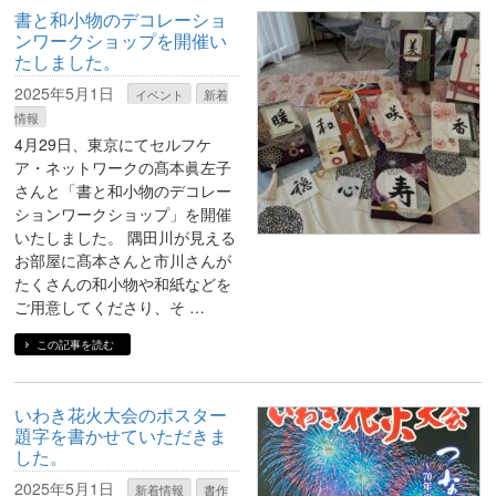
書と和小物のデコレーショ
ンワークショップを開催い
たしました。
2025年5月1日
イベント
新着
情報
4月29日、東京にてセルフケ
ア・ネットワークの髙本眞左子
さんと「書と和小物のデコレー
ションワークショップ」を開催
いたしました。 隅田川が見える
お部屋に髙本さんと市川さんが
たくさんの和小物や和紙などを
ご用意してくださり、そ …
この記事を読む
いわき花火大会のポスター
題字を書かせていただきま
した。
2025年5月1日
新着情報
書作