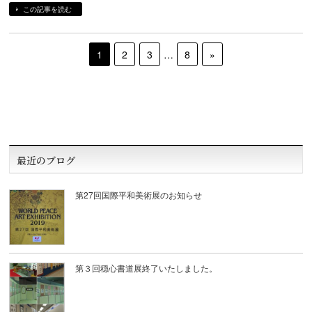
この記事を読む
1
2
3
…
8
»
最近のブログ
第27回国際平和美術展のお知らせ
第３回穏心書道展終了いたしました。