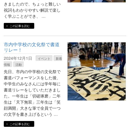
きましたので、ちょっと難しい
祝詞もわかりやすい解説で楽し
く学ぶことができ、 …
この記事を読む
市内中学校の文化祭で書道
リレー！
2024年12月1日
イベント
新着
情報
活動
先日、市内の中学校の文化祭で
書道パフォーマンスをした後、
中学生のみなさんには学年毎に
書道リレーをしていただきまし
た。一年生は「切磋琢磨」二年
生は「天下無双」三年生は「笑
顔満開」大きな筆で全員で一つ
の文字を書き上げるという …
この記事を読む