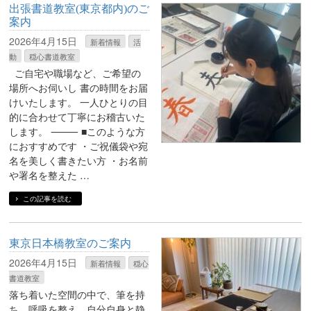
出張書道教室(東京都内)のご
案内
2026年4月15日
新着情報
活
動
穏心書道教室
ご自宅や職場など、ご希望の
場所へお伺いし 書の時間をお届
けいたします。 一人ひとりの目
的に合わせて丁寧にお稽古いた
します。 ⸻ ■このような方
におすすめです ・ご祝儀袋や宛
名を美しく書きたい方 ・お名前
や署名を整えた …
この記事を読む
東京日本橋教室のご案内
2026年4月15日
新着情報
穏心
書道教室
落ち着いた空間の中で、筆を持
ち、呼吸を整え、自分自身と静