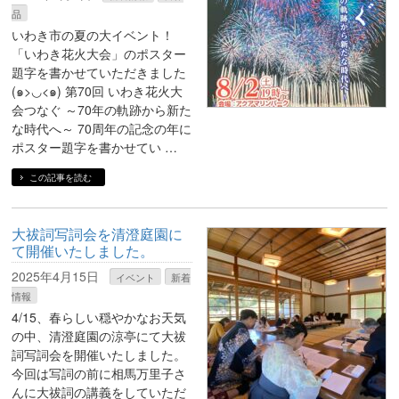
品
いわき市の夏の大イベント！
「いわき花火大会」のポスター
題字を書かせていただきました
(๑>◡<๑) 第70回 いわき花火大
会つなぐ ～70年の軌跡から新た
な時代へ～ 70周年の記念の年に
ポスター題字を書かせてい …
この記事を読む
大祓詞写詞会を清澄庭園に
て開催いたしました。
2025年4月15日
イベント
新着
情報
4/15、春らしい穏やかなお天気
の中、清澄庭園の涼亭にて大祓
詞写詞会を開催いたしました。
今回は写詞の前に相馬万里子さ
んに大祓詞の講義をしていただ