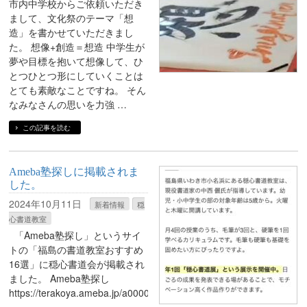
市内中学校からご依頼いただき
まして、文化祭のテーマ「想
造」を書かせていただきまし
た。 想像+創造＝想造 中学生が
夢や目標を抱いて想像して、ひ
とつひとつ形にしていくことは
とても素敵なことですね。 そん
なみなさんの思いを力強 …
この記事を読む
Ameba塾探しに掲載されま
した。
2024年10月11日
新着情報
穏
心書道教室
「Ameba塾探し」というサイ
トの「福島の書道教室おすすめ
16選」に穏心書道会が掲載され
ました。 Ameba塾探し
https://terakoya.ameba.jp/a000003838/