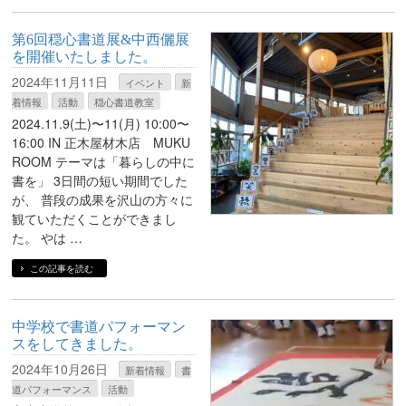
第6回穏心書道展&中西儷展
を開催いたしました。
2024年11月11日
イベント
新
着情報
活動
穏心書道教室
2024.11.9(土)〜11(月) 10:00〜
16:00 IN 正木屋材木店 MUKU
ROOM テーマは「暮らしの中に
書を」 3日間の短い期間でした
が、 普段の成果を沢山の方々に
観ていただくことができまし
た。 やは …
この記事を読む
中学校で書道パフォーマン
スをしてきました。
2024年10月26日
新着情報
書
道パフォーマンス
活動