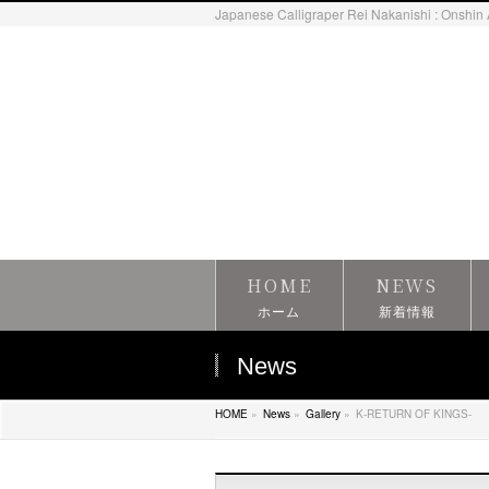
Japanese Calligraper Rei Nakanishi : Onshin 
HOME
NEWS
ホーム
新着情報
News
HOME
»
News
»
Gallery
»
K-RETURN OF KINGS-