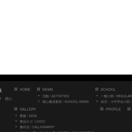
HOME
NEWS
SCHOOL
儷
活動 / ACTIVITIES
一般の部 / REGULAR
11 穏心
穏心書道教室 / SCHOOL NEWS
幼児・小中学生の部 / J
GALLERY
PROFILE
看板 / SIGN
商品ロゴ / LOGO
書作品 / CALLIGRAPHY