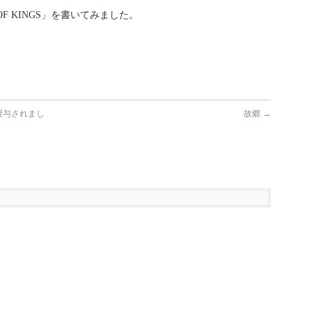
OF KINGS」を書いてみました。
に授与されまし
故郷
→