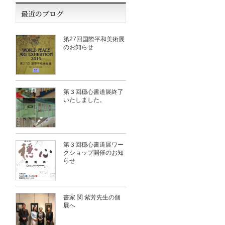
最近のブログ
第27回国際平和美術展
のお知らせ
第３回穏心書道展終了
いたしました。
第３回穏心書道展ワー
クショップ開催のお知
らせ
書家 関 紫芳先生の個
展へ