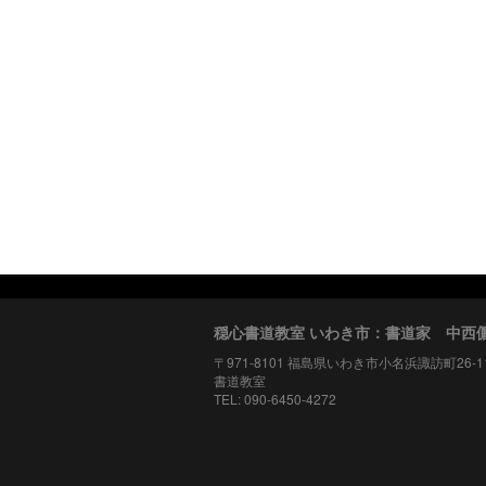
穏心書道教室 いわき市：書道家 中西
〒971-8101 福島県いわき市小名浜諏訪町26-
書道教室
TEL: 090-6450-4272