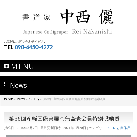
お気軽にお問い合わせください
TEL
090-6450-4272
MENU
News
HOME
»
News
»
Gallery
»
第36回産經国際書展☆無監査会員特別奨励賞
第36回産經国際書展☆無監査会員特別奨励賞
投稿日 : 2019年8月7日
最終更新日時 : 2021年1月20日
カテゴリー :
Gallery
,
書作品