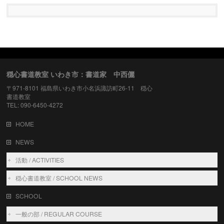
穏心書道教室 いわき市：書道家 中西儷
〒971-8101 福島県いわき市小名浜諏訪町26-11 穏心
書道教室
TEL: 090-6450-4272
HOME
NEWS
活動 / ACTIVITIES
穏心書道教室 / SCHOOL NEWS
SCHOOL
一般の部 / REGULAR COURSE