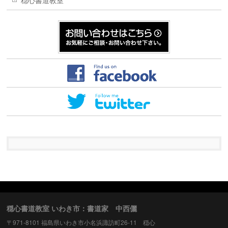
穏心書道教室
穏心書道教室 いわき市：書道家 中西儷
〒971-8101 福島県いわき市小名浜諏訪町26-11 穏心