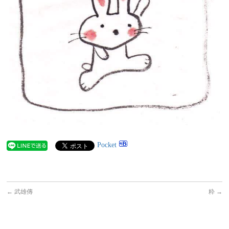
Pocket
←
武雄傳
粋
→