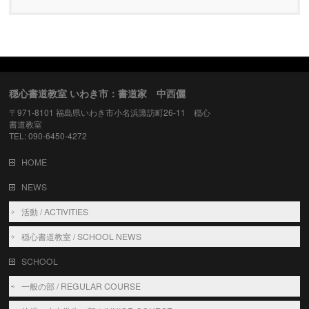
穏心書道教室 いわき市：書道家 中西儷
〒971-8101 福島県いわき市小名浜諏訪町26-11 穏心
書道教室
TEL: 090-6450-4272
HOME
NEWS
活動 / ACTIVITIES
穏心書道教室 / SCHOOL NEWS
SCHOOL
一般の部 / REGULAR COURSE