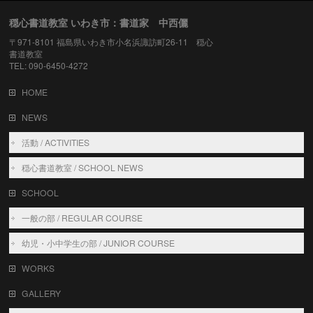
穏心書道教室 いわき市：書道家 中西儷
〒971-8101 福島県いわき市小名浜諏訪町26-11 穏心
書道教室
TEL: 090-6450-4272
HOME
NEWS
活動 / ACTIVITIES
穏心書道教室 / SCHOOL NEWS
SCHOOL
一般の部 / REGULAR COURSE
幼児・小中学生の部 / JUNIOR COURSE
WORKS
GALLERY