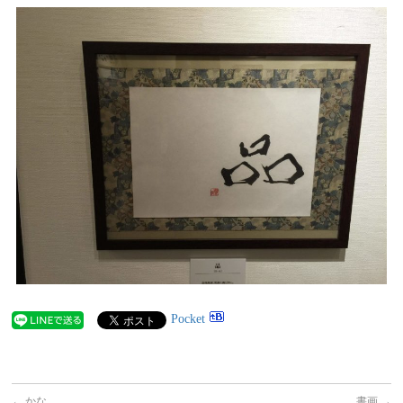
Pocket
←
かな
書画
→