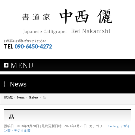
お気軽にお問い合わせください
TEL
090-6450-4272
MENU
News
HOME
»
News
»
Gallery
»
品
品
投稿日 : 2018年9月20日
最終更新日時 : 2021年1月20日
カテゴリー :
Gallery
,
デザイ
ン書・デジタル書