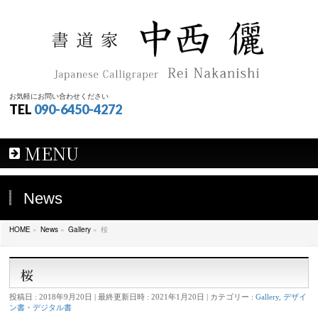
お気軽にお問い合わせください
TEL
090-6450-4272
MENU
News
HOME
»
News
»
Gallery
»
桜
桜
投稿日 : 2018年9月20日
最終更新日時 : 2021年1月20日
カテゴリー :
Gallery
,
デザイ
ン書・デジタル書