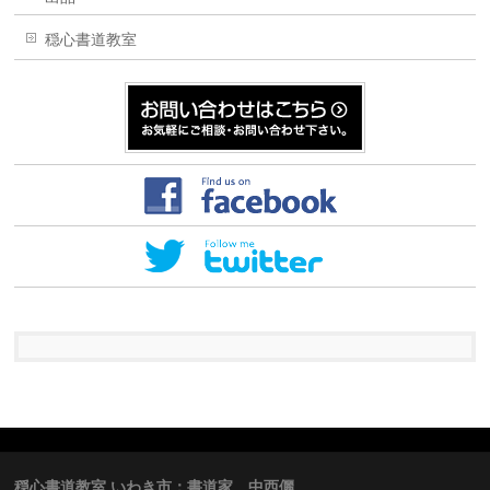
穏心書道教室
穏心書道教室 いわき市：書道家 中西儷