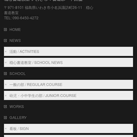
〒971-8101 福島県いわき市小名浜諏訪町26-11 穏心
書道教室
TEL: 090-6450-4272
HOME
NEWS
活動 / ACTIVITIES
穏心書道教室 / SCHOOL NEWS
SCHOOL
一般の部 / REGULAR COURSE
幼児・小中学生の部 / JUNIOR COURSE
WORKS
GALLERY
看板 / SIGN