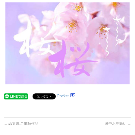
Pocket
←
恋文川.ご依頼作品
暑中お見舞い
→