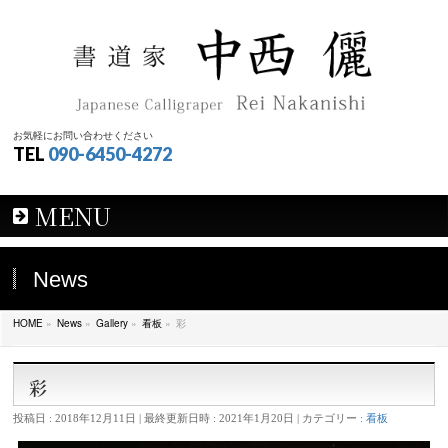
お気軽にお問い合わせください
TEL
090-6450-4272
MENU
News
HOME
»
News
»
Gallery
»
看板
»
彩
彩
投稿日 : 2018年12月11日
最終更新日時 : 2021年1月20日
カテゴリー :
看板