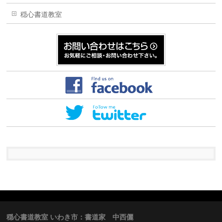
穏心書道教室
穏心書道教室 いわき市：書道家 中西儷