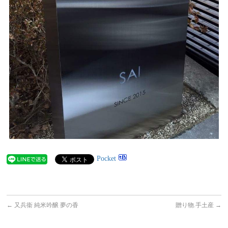
Pocket
←
又兵衞 純米吟醸 夢の香
贈り物.手土産
→