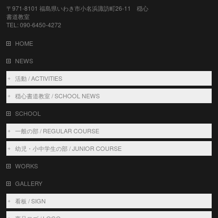
〒971-8101 福島県いわき市小名浜諏訪町26-11 穏心
書道教室
TEL: 090-6450-4272
HOME
NEWS
活動 / ACTIVITIES
穏心書道教室 / SCHOOL NEWS
SCHOOL
一般の部 / REGULAR COURSE
幼児・小中学生の部 / JUNIOR COURSE
WORKS
GALLERY
看板 / SIGN