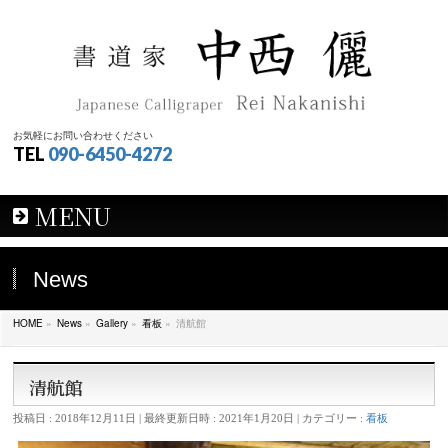
お気軽にお問い合わせください
TEL
090-6450-4272
MENU
News
HOME
»
News
»
Gallery
»
看板
»
清航館
清航館
投稿日 : 2018年12月11日
最終更新日時 : 2021年1月20日
カテゴリー :
看板