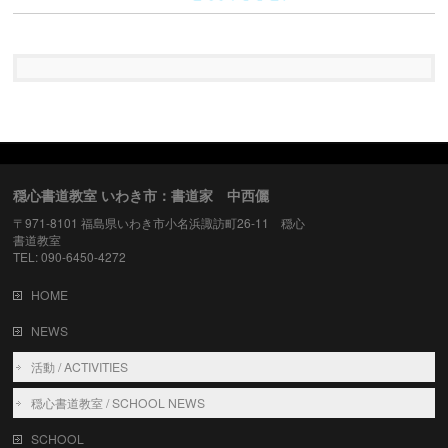
穏心書道教室 いわき市：書道家 中西儷
〒971-8101 福島県いわき市小名浜諏訪町26-11 穏心
書道教室
TEL: 090-6450-4272
HOME
NEWS
活動 / ACTIVITIES
穏心書道教室 / SCHOOL NEWS
SCHOOL