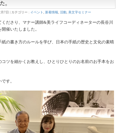
た。
2月7日
カテゴリー :
イベント
,
新着情報
,
活動
,
美文字セミナー
てくださり、マナー講師&美ライフコーディネーターの長谷川
を開催いたしました。
手紙の書き方のルールを学び、日本の手紙の歴史と文化の素晴
のコツを細かくお教えし、ひとりひとりのお名前のお手本をお
いです。