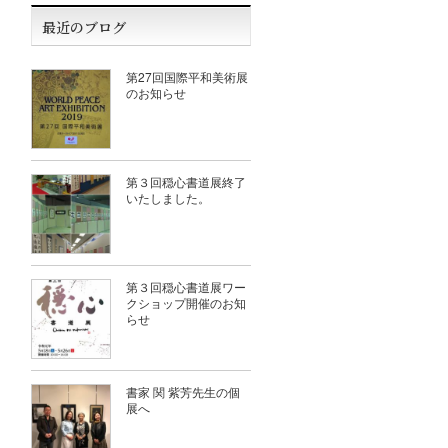
最近のブログ
第27回国際平和美術展
のお知らせ
第３回穏心書道展終了
いたしました。
第３回穏心書道展ワー
クショップ開催のお知
らせ
書家 関 紫芳先生の個
展へ