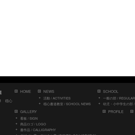
HOME
NEWS
SCHOOL
儷
活動 / ACTIVITIES
一般の部 / REGULAR
11 穏心
穏心書道教室 / SCHOOL NEWS
幼児・小中学生の部 / J
GALLERY
PROFILE
看板 / SIGN
商品ロゴ / LOGO
書作品 / CALLIGRAPHY