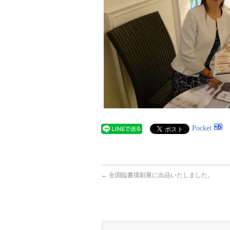
Pocket
←
全国臨書摸刻展に出品いたしました。