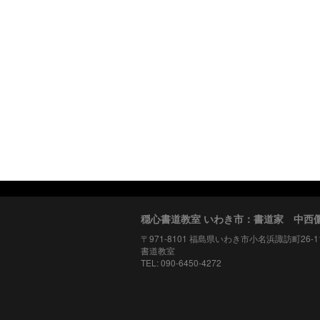
穏心書道教室 いわき市：書道家 中西
〒971-8101 福島県いわき市小名浜諏訪町26-
書道教室
TEL: 090-6450-4272