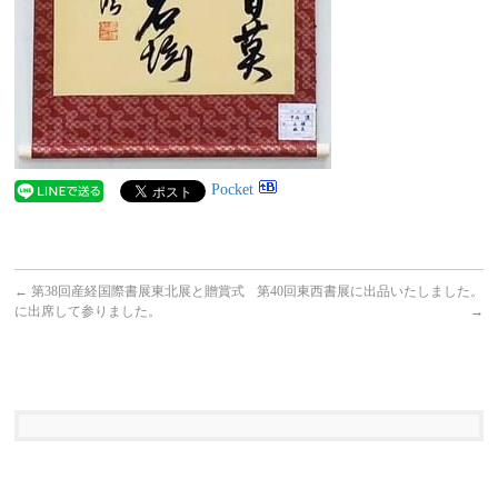
Pocket
←
第38回産経国際書展東北展と贈賞式
第40回東西書展に出品いたしました。
に出席して参りました。
→