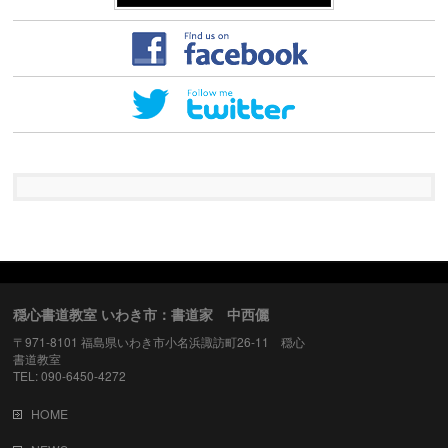
穏心書道教室 いわき市：書道家 中西儷
〒971-8101 福島県いわき市小名浜諏訪町26-11 穏心
書道教室
TEL: 090-6450-4272
HOME