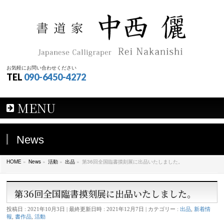
お気軽にお問い合わせください
TEL
090-6450-4272
MENU
News
HOME
»
News
»
活動
»
出品
»
第36回全国臨書摸刻展に出品いたしました。
第36回全国臨書摸刻展に出品いたしました。
投稿日 : 2021年10月3日
最終更新日時 : 2021年12月7日
カテゴリー :
出品
,
新着情
報
,
書作品
,
活動