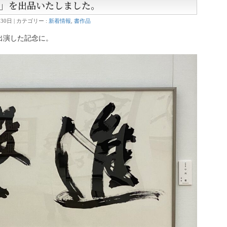
」を出品いたしました。
月30日
カテゴリー :
新着情報
,
書作品
出演した記念に。