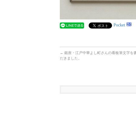
Pocket
←
銀座・江戸中華よし町さんの看板筆文字を
だきました。