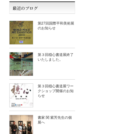
最近のブログ
第27回国際平和美術展
のお知らせ
第３回穏心書道展終了
いたしました。
第３回穏心書道展ワー
クショップ開催のお知
らせ
書家 関 紫芳先生の個
展へ