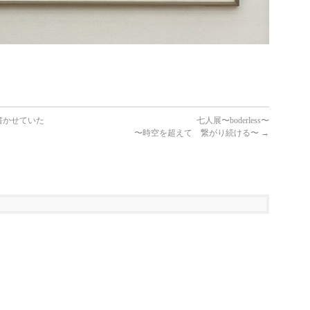
書かせていた
七人展〜boderless〜
〜時空を超えて 繋がり続ける〜
→