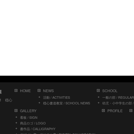
HOME
NEWS
SCHOOL
儷
活動 / ACTIVITIES
一般の部 / REGULAR
11 穏心
穏心書道教室 / SCHOOL NEWS
幼児・小中学生の部 / J
GALLERY
PROFILE
看板 / SIGN
商品ロゴ / LOGO
書作品 / CALLIGRAPHY