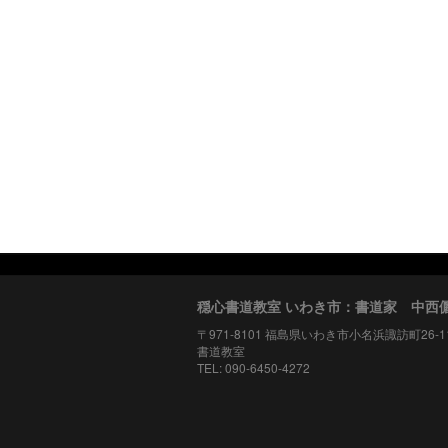
穏心書道教室 いわき市：書道家 中西
〒971-8101 福島県いわき市小名浜諏訪町26-
書道教室
TEL: 090-6450-4272