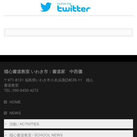
穏心書道教室 いわき市：書道家 中西儷
〒971-8101 福島県いわき市小名浜諏訪町26-11 穏心
書道教室
TEL: 090-6450-4272
HOME
NEWS
活動 / ACTIVITIES
穏心書道教室 / SCHOOL NEWS