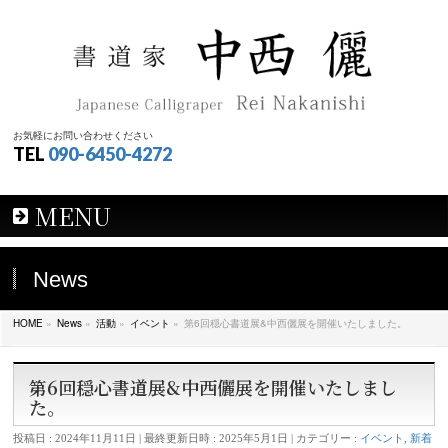
お気軽にお問い合わせください
TEL
090-6450-4272
MENU
News
HOME
»
News
»
活動
»
イベント
»
第6回穏心書道展&中西儷展を開催いたしました。
第6回穏心書道展&中西儷展を開催いたしまし
た。
投稿日 : 2024年11月11日
最終更新日時 : 2025年5月1日
カテゴリー :
イベント
,
新着