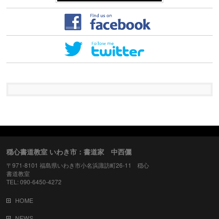
穏心書道教室 いわき市：書道家 中西儷
〒971-8101 福島県いわき市小名浜諏訪町26-11 穏心
書道教室
TEL: 090-6450-4272
HOME
NEWS