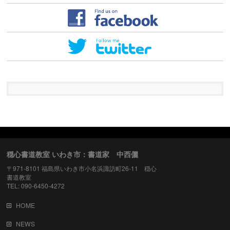
穏心書道教室 いわき市：書道家 中西儷
〒971-8101 福島県いわき市小名浜諏訪町26-11 穏心
書道教室
TEL: 090-6450-4272
HOME
NEWS