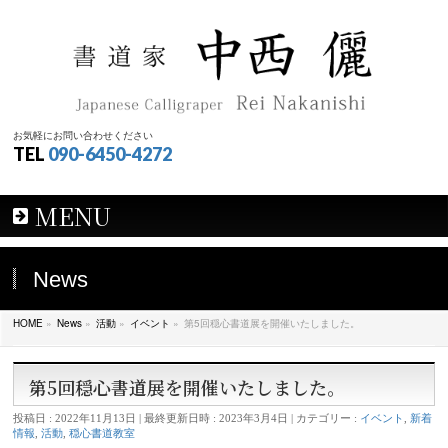
お気軽にお問い合わせください
TEL
090-6450-4272
MENU
News
HOME
»
News
»
活動
»
イベント
»
第5回穏心書道展を開催いたしました。
第5回穏心書道展を開催いたしました。
投稿日 : 2022年11月13日
最終更新日時 : 2023年3月4日
カテゴリー :
イベント
,
新着
情報
,
活動
,
穏心書道教室